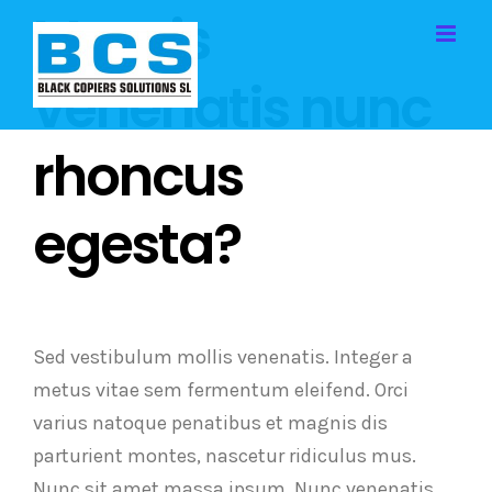
Mauris
Saltar
al
contenido
venenatis nunc
rhoncus
egesta?
Sed vestibulum mollis venenatis. Integer a
metus vitae sem fermentum eleifend. Orci
varius natoque penatibus et magnis dis
parturient montes, nascetur ridiculus mus.
Nunc sit amet massa ipsum. Nunc venenatis,