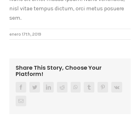
nisl vitae tempus dictum, orci metus posuere
sem.
enero 17th, 2019
Share This Story, Choose Your
Platform!
facebook
twitter
linkedin
reddit
whatsapp
tumblr
pinterest
vk
Correo
electrónico